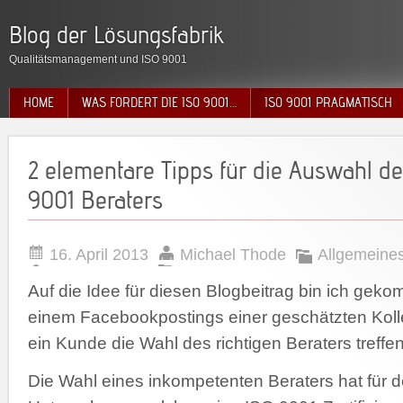
Blog der Lösungsfabrik
Qualitätsmanagement und ISO 9001
HOME
WAS FORDERT DIE ISO 9001…
ISO 9001 PRAGMATISCH
2 elementare Tipps für die Auswahl de
9001 Beraters
16. April 2013
Michael Thode
Allgemeine
Auf die Idee für diesen Blogbeitrag bin ich geko
einem Facebookpostings einer geschätzten Koll
ein Kunde die Wahl des richtigen Beraters treffe
Die Wahl eines inkompetenten Beraters hat für 