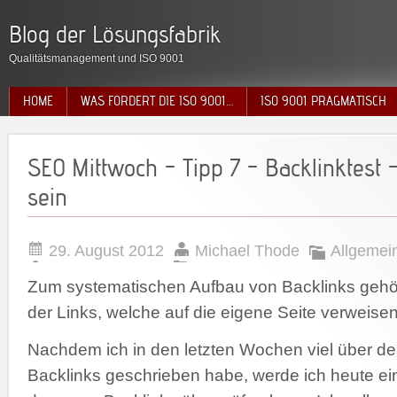
Blog der Lösungsfabrik
Qualitätsmanagement und ISO 9001
HOME
WAS FORDERT DIE ISO 9001…
ISO 9001 PRAGMATISCH
SEO Mittwoch – Tipp 7 – Backlinktest 
sein
29. August 2012
Michael Thode
Allgemei
Zum systematischen Aufbau von Backlinks gehör
der Links, welche auf die eigene Seite verweisen
Nachdem ich in den letzten Wochen viel über d
Backlinks geschrieben habe, werde ich heute ein 