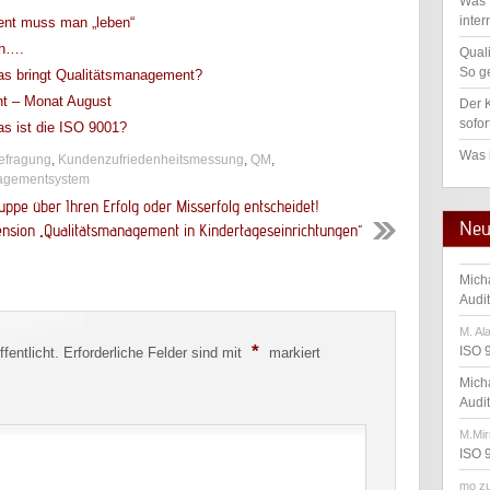
Was 
inter
nt muss man „leben“
in….
Qual
So ge
as bringt Qualitätsmanagement?
t – Monat August
Der K
sofor
s ist die ISO 9001?
Was 
efragung
,
Kundenzufriedenheitsmessung
,
QM
,
agementsystem
ruppe über Ihren Erfolg oder Misserfolg entscheidet!
Neu
nsion „Qualitätsmanagement in Kindertageseinrichtungen“
Mich
Audi
M. Al
*
ISO 
fentlicht.
Erforderliche Felder sind mit
markiert
Mich
Audi
M.Mir
ISO 
mo
z