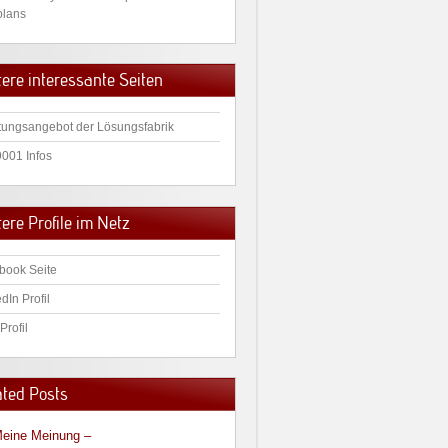
plans
tere interessante Seiten
tungsangebot der Lösungsfabrik
9001 Infos
ere Profile im Netz
book Seite
dIn Profil
Profil
ated Posts
eine Meinung –