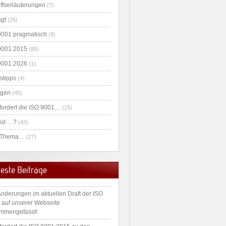
iffserläuterungen
(7)
agt
(26)
9001 pragmatisch
(8)
9001:2015
(85)
9001:2026
(1)
stipps
(4)
agen
(45)
fordert die ISO 9001…
(15)
ist …?
(43)
 Thema…
(27)
este Beiträge
Änderungen im aktuellen Draft der ISO
 auf unserer Webseite
mmengefasst!