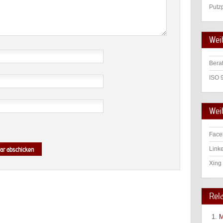
Putz
Wei
Bera
ISO 
Weit
Face
Linke
Xing 
Rel
M