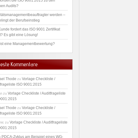
fordert die ISO 9001:2015 zu den
nen Audits?
itätsmanagementbeauftragter werden –
lingt der Berufseinstieg
unde fordert das ISO 9001 Zertifikat
t? Es gibt eine Lösung!
ist eine Managementbewertung?
este Kommentare
ael Thode
Vorlage Checkliste /
zu
tfrageliste ISO 9001:2015
Vorlage Checkliste / Auditfrageliste
an
zu
9001:2015
ael Thode
Vorlage Checkliste /
zu
tfrageliste ISO 9001:2015
Vorlage Checkliste / Auditfrageliste
nic
zu
9001:2015
PDCA-Zyklus am Beispiel eines WG-
u