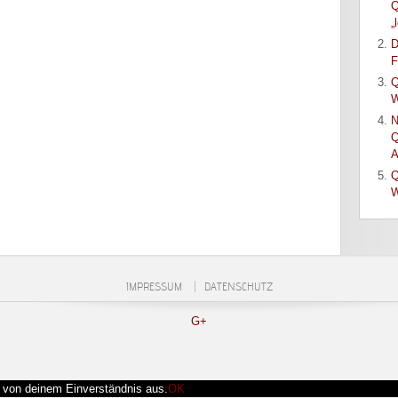
Q
„
D
F
Q
W
N
Q
A
Q
W
IMPRESSUM
DATENSCHUTZ
G+
r von deinem Einverständnis aus.
OK