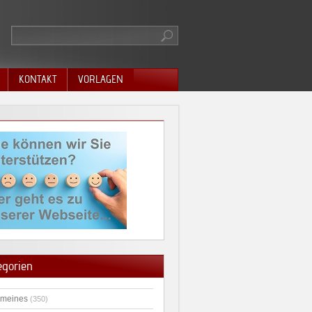
KONTAKT
VORLAGEN
egorien
emeines
(350)