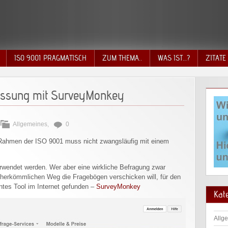
ISO 9001 PRAGMATISCH
ZUM THEMA..
WAS IST…?
ZITATE
essung mit SurveyMonkey
Allgemeines
,
0
Rahmen der ISO 9001 muss nicht zwangsläufig mit einem
wendet werden. Wer aber eine wirkliche Befragung zwar
 herkömmlichen Weg die Fragebögen verschicken will, für den
antes Tool im Internet gefunden –
SurveyMonkey
Kat
Allg