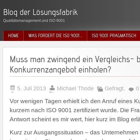
Blog der Lösungsfabrik
Qualitätsmanagement und ISO 9001
HOME
WAS FORDERT DIE ISO 9001…
ISO 9001 PRAGMATISCH
Muss man zwingend ein Vergleichs- 
Konkurrenzangebot einholen?
5. Juli 2013
Michael Thode
Gefragt
,
0
Vor wenigen Tagen erhielt ich den Anruf eines K
kurzem nach ISO 9001 zertifiziert wurde. Die Fr
Antwort scheint es mir wert, hier kurz im Blog erl
Kurz zur Ausgangssituation – das Unternehmen is