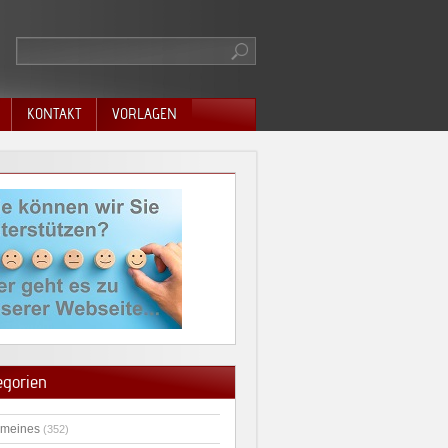
KONTAKT
VORLAGEN
egorien
emeines
(352)