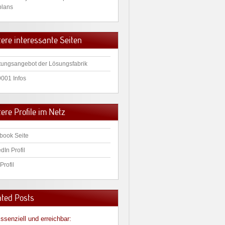
plans
tere interessante Seiten
tungsangebot der Lösungsfabrik
9001 Infos
ere Profile im Netz
book Seite
dIn Profil
Profil
ated Posts
ssenziell und erreichbar: