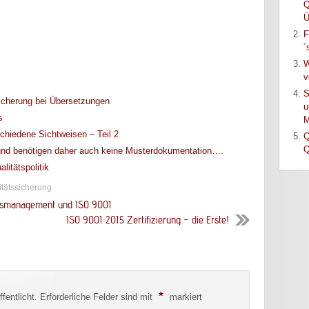
Q
Ü
F
´
W
v
S
sicherung bei Übersetzungen
u
s
M
hiedene Sichtweisen – Teil 2
Q
Q
und benötigen daher auch keine Musterdokumentation….
litätspolitik
itätssicherung
itätsmanagement und ISO 9001
ISO 9001:2015 Zertifizierung – die Erste!
*
fentlicht.
Erforderliche Felder sind mit
markiert