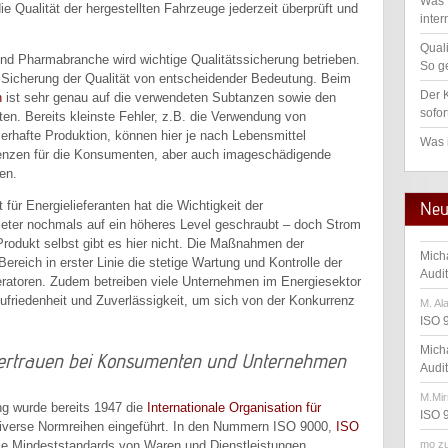
Was 
 Qualität der hergestellten Fahrzeuge jederzeit überprüft und
inter
Qual
 und Pharmabranche wird wichtige Qualitätssicherung betrieben.
So ge
ie Sicherung der Qualität von entscheidender Bedeutung. Beim
Der K
n
ist sehr genau auf die verwendeten Subtanzen sowie den
sofor
ten. Bereits kleinste Fehler, z.B. die Verwendung von
lerhafte Produktion, können hier je nach Lebensmittel
Was 
nzen für die Konsumenten, aber auch imageschädigende
en.
Neu
für Energielieferanten hat die Wichtigkeit der
bieter nochmals auf ein höheres Level geschraubt – doch Strom
Produkt selbst gibt es hier nicht. Die Maßnahmen der
Mich
reich in erster Linie die stetige Wartung und Kontrolle der
Audi
ratoren. Zudem betreiben viele Unternehmen im Energiesektor
friedenheit und Zuverlässigkeit, um sich von der Konkurrenz
M. Al
ISO 
Mich
 Vertrauen bei Konsumenten und Unternehmen
Audi
M.Mir
ung wurde bereits 1947 die
Internationale Organisation für
ISO 
iverse Normreihen eingeführt. In den Nummern ISO 9000,
ISO
mo
z
e Mindeststandards von Waren und Dienstleistungen