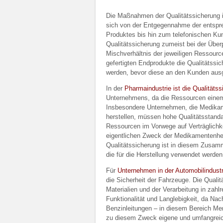
Die Maßnahmen der Qualitätssicherung in
sich von der Entgegennahme der entsprec
Produktes bis hin zum telefonischen Kund
Qualitätssicherung zumeist bei der Übe
Mischverhältnis der jeweiligen Ressour
gefertigten Endprodukte die Qualitätssi
werden, bevor diese an den Kunden ausg
In der
Pharmaindustrie ist die Qualitäts
Unternehmens, da die Ressourcen einem 
Insbesondere Unternehmen, die Medikam
herstellen, müssen hohe Qualitätsstand
Ressourcen im Vorwege auf Verträglichkei
eigentlichen Zweck der Medikamentenher
Qualitätssicherung ist in diesem Zusam
die für die Herstellung verwendet werden
Für
Unternehmen in der Automobilindustr
die Sicherheit der Fahrzeuge. Die Qualit
Materialien und der Verarbeitung in zah
Funktionalität und Langlebigkeit, da Nac
Benzinleitungen – in diesem Bereich Me
zu diesem Zweck eigene und umfangreich