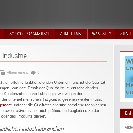
ISO 9001 PRAGMATISCH
ZUM THEMA..
WAS IST…?
ZITATE
 Industrie
Allgemeines
,
0
tlich effektiv funktionierenden Unternehmens ist die Qualität
ngen. Von dem Erhalt der Qualität ist im entscheidenden
e Kundenzufriedenheit abhängig, weswegen die
l der unternehmerischen Tätigkeit angesehen werden muss.
gement
umfasst die Qualitätssicherung sämtliche technischen
 sowohl präventiv als auch prüfend und begleitend zu der
Kat
ng oder des Produkts dienen.
hiedlichen Industriebranchen
Allg