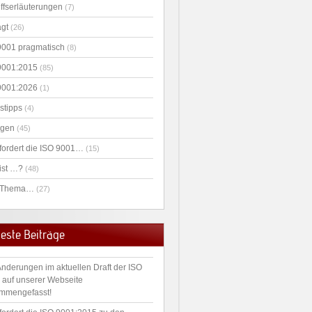
iffserläuterungen
(7)
agt
(26)
9001 pragmatisch
(8)
9001:2015
(85)
9001:2026
(1)
stipps
(4)
agen
(45)
fordert die ISO 9001…
(15)
ist …?
(48)
 Thema…
(27)
este Beiträge
Änderungen im aktuellen Draft der ISO
 auf unserer Webseite
mmengefasst!