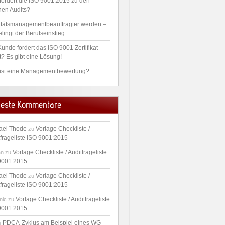
fordert die ISO 9001:2015 zu den
nen Audits?
itätsmanagementbeauftragter werden –
lingt der Berufseinstieg
unde fordert das ISO 9001 Zertifikat
t? Es gibt eine Lösung!
ist eine Managementbewertung?
este Kommentare
ael Thode
Vorlage Checkliste /
zu
tfrageliste ISO 9001:2015
Vorlage Checkliste / Auditfrageliste
an
zu
9001:2015
ael Thode
Vorlage Checkliste /
zu
tfrageliste ISO 9001:2015
Vorlage Checkliste / Auditfrageliste
nic
zu
9001:2015
PDCA-Zyklus am Beispiel eines WG-
u