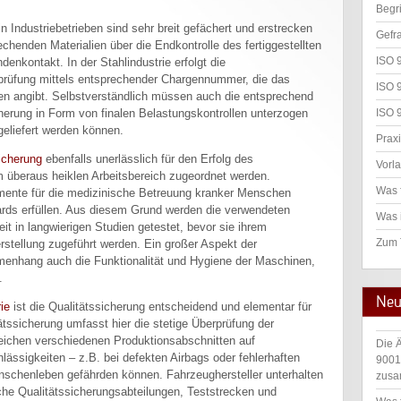
Begr
 Industriebetrieben sind sehr breit gefächert und erstrecken
Gefr
henden Materialien über die Endkontrolle des fertiggestellten
ISO 
enkontakt. In der Stahlindustrie erfolgt die
rprüfung mittels entsprechender Chargennummer, die das
ISO 
cen angibt. Selbstverständlich müssen auch die entsprechend
ISO 
cherung in Form von finalen Belastungskontrollen unterzogen
eliefert werden können.
Praxi
sicherung
ebenfalls unerlässlich für den Erfolg des
Vorl
überaus heiklen Arbeitsbereich zugeordnet werden.
Was 
ente für die medizinische Betreuung kranker Menschen
ards erfüllen. Aus diesem Grund werden die verwendeten
Was 
t in langwierigen Studien getestet, bevor sie ihrem
Zum
stellung zugeführt werden. Ein großer Aspekt der
menhang auch die Funktionalität und Hygiene der Maschinen,
.
Neu
ie
ist die Qualitätssicherung entscheidend und elementar für
ätssicherung umfasst hier die stetige Überprüfung der
lreichen verschiedenen Produktionsabschnitten auf
Die 
hlässigkeiten – z.B. bei defekten Airbags oder fehlerhaften
9001
nschenleben gefährden können. Fahrzeughersteller unterhalten
zusa
e Qualitätssicherungsabteilungen, Teststrecken und