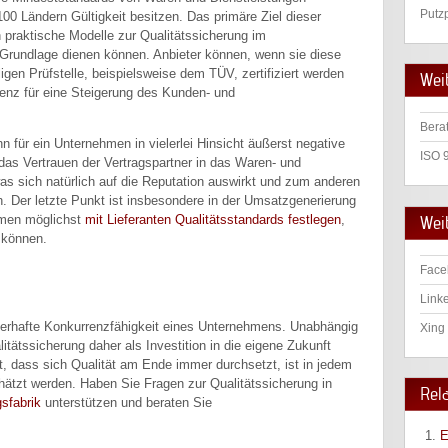
Putz
 100 Ländern Gültigkeit besitzen. Das primäre Ziel dieser
n praktische Modelle zur Qualitätssicherung im
 Grundlage dienen können. Anbieter können, wenn sie diese
ligen Prüfstelle, beispielsweise dem TÜV, zertifiziert werden
Wei
renz für eine Steigerung des Kunden- und
Bera
 für ein Unternehmen in vielerlei Hinsicht äußerst negative
ISO 
as Vertrauen der Vertragspartner in das Waren- und
as sich natürlich auf die Reputation auswirkt und zum anderen
. Der letzte Punkt ist insbesondere in der Umsatzgenerierung
Weit
ehmen möglichst
mit Lieferanten Qualitätsstandards festlegen
,
 können.
Face
Linke
dauerhafte Konkurrenzfähigkeit eines Unternehmens. Unabhängig
Xing 
itätssicherung daher als Investition in die eigene Zukunft
t, dass sich Qualität am Ende immer durchsetzt, ist in jedem
chätzt werden. Haben Sie Fragen zur Qualitätssicherung in
Rel
sfabrik
unterstützen und beraten Sie
E