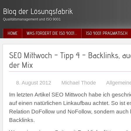
Blog der Lösungsfabrik
Qualitätsmanagement und ISO 9001
HOME
WAS FORDERT DIE ISO 9001…
ISO 9001 PRAGMATISCH
SEO Mittwoch – Tipp 4 – Backlinks, a
der Mix
8. August 2012
Michael Thode
Allgemein
Im letzten Artikel SEO Mittwoch habe ich gesch
auf einen natürlichen Linkaufbau achtet. So ist es
Relation DoFollow und NoFollow, sondern auch b
Backlinks.