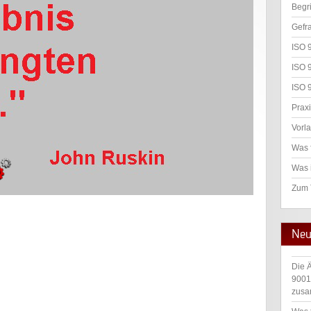
Begr
Gefr
ISO 
ISO 
ISO 
Praxi
Vorl
Was 
Was 
Zum
Neu
Die 
9001
zusa