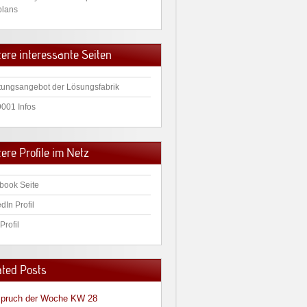
plans
tere interessante Seiten
tungsangebot der Lösungsfabrik
9001 Infos
ere Profile im Netz
book Seite
dIn Profil
Profil
ated Posts
pruch der Woche KW 28