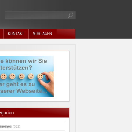
KONTAKT
VORLAGEN
egorien
emeines
(352)