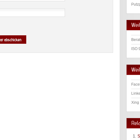
Putz
Wei
Bera
ISO 
Weit
Face
Linke
Xing 
Rel
S