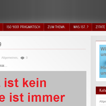
ISO 9001 PRAGMATISCH
ZUM THEMA..
WAS IST…?
ZITATE
9
Allgemeines
,
0
ität…
Kat
Allg