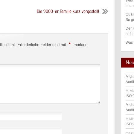
Was 
inter
Die 9000-er Familie kurz vorgestellt
Qual
So ge
Der K
sofor
Was 
*
fentlicht.
Erforderliche Felder sind mit
markiert
Neu
Mich
Audi
M. Al
ISO 
Mich
Audi
M.Mir
ISO 
mo
z