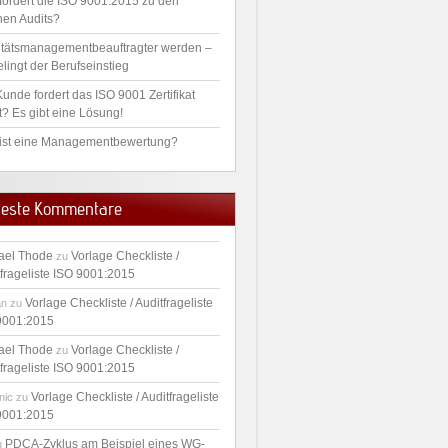
fordert die ISO 9001:2015 zu den
nen Audits?
itätsmanagementbeauftragter werden –
lingt der Berufseinstieg
unde fordert das ISO 9001 Zertifikat
t? Es gibt eine Lösung!
ist eine Managementbewertung?
este Kommentare
ael Thode
Vorlage Checkliste /
zu
tfrageliste ISO 9001:2015
Vorlage Checkliste / Auditfrageliste
an
zu
9001:2015
ael Thode
Vorlage Checkliste /
zu
tfrageliste ISO 9001:2015
Vorlage Checkliste / Auditfrageliste
nic
zu
9001:2015
PDCA-Zyklus am Beispiel eines WG-
u