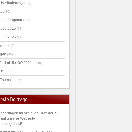
iffserläuterungen
(7)
agt
(26)
9001 pragmatisch
(8)
9001:2015
(85)
9001:2026
(1)
stipps
(4)
agen
(45)
fordert die ISO 9001…
(15)
ist …?
(48)
 Thema…
(27)
este Beiträge
Änderungen im aktuellen Draft der ISO
 auf unserer Webseite
mmengefasst!