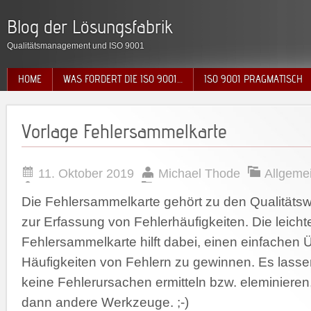
Blog der Lösungsfabrik
Qualitätsmanagement und ISO 9001
HOME
WAS FORDERT DIE ISO 9001…
ISO 9001 PRAGMATISCH
Vorlage Fehlersammelkarte
11. Oktober 2019
Michael Thode
Allgeme
Die Fehlersammelkarte gehört zu den Qualitäts
zur Erfassung von Fehlerhäufigkeiten. Die leic
Fehlersammelkarte hilft dabei, einen einfachen Ü
Häufigkeiten von Fehlern zu gewinnen. Es lassen
keine Fehlerursachen ermitteln bzw. eleminieren,
dann andere Werkzeuge. ;-)