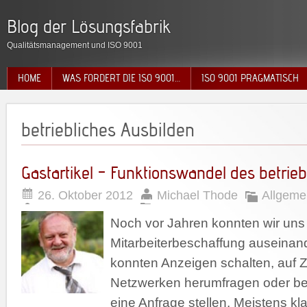
Blog der Lösungsfabrik
Qualitätsmanagement und ISO 9001
HOME
WAS FORDERT DIE ISO 9001…
ISO 9001 PRAGMATISCH
betriebliches Ausbilden
Gastartikel – Funktionswandel des betrie
26. Oktober 2012
Michael Thode
Allgeme
Noch vor Jahren konnten wir uns
Mitarbeiterbeschaffung auseinan
konnten Anzeigen schalten, auf Z
Netzwerken herumfragen oder bei
eine Anfrage stellen. Meistens kl