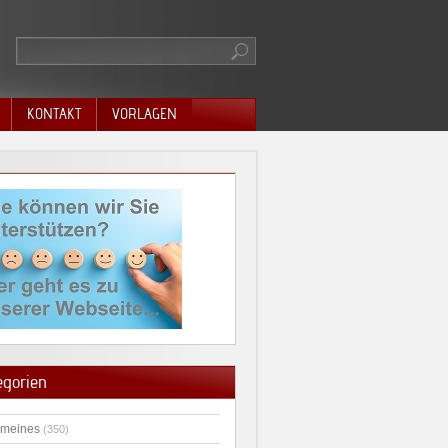
KONTAKT
VORLAGEN
egorien
emeines
(350)