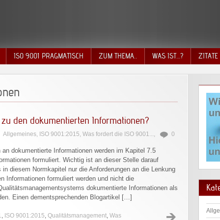
ISO 9001 PRAGMATISCH
ZUM THEMA..
WAS IST…?
ZITATE
onen
5 zu den dokumentierten Informationen?
Allgemeines
,
ISO 9001:2015
,
Was fordert die ISO 9001...
,
0
 an dokumentierte Informationen werden im Kapitel 7.5
rmationen formuliert. Wichtig ist an dieser Stelle darauf
 in diesem Normkapitel nur die Anforderungen an die Lenkung
n Informationen formuliert werden und nicht die
Kat
 Qualitätsmanagementsystems dokumentierte Informationen als
den. Einen dementsprechenden Blogartikel […]
Allg
1
,
ISO 9001:2015
,
Qualitätsmanagement
,
Was