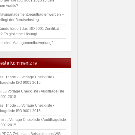
fordert die ISO 9001:2015 zu den
nen Audits?
itätsmanagementbeauftragter werden –
lingt der Berufseinstieg
unde fordert das ISO 9001 Zertifikat
t? Es gibt eine Lösung!
ist eine Managementbewertung?
este Kommentare
ael Thode
Vorlage Checkliste /
zu
tfrageliste ISO 9001:2015
Vorlage Checkliste / Auditfrageliste
an
zu
9001:2015
ael Thode
Vorlage Checkliste /
zu
tfrageliste ISO 9001:2015
Vorlage Checkliste / Auditfrageliste
nic
zu
9001:2015
PDCA-Zyklus am Beispiel eines WG-
u