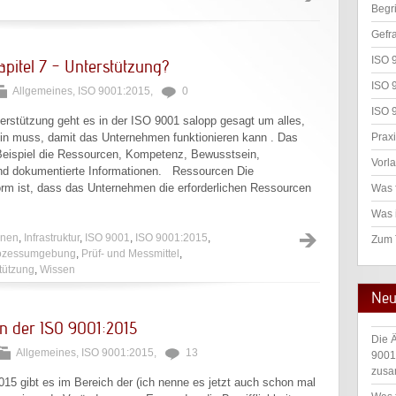
Begr
Gefr
ISO 
apitel 7 – Unterstützung?
ISO 
Allgemeines
,
ISO 9001:2015
,
0
ISO 
terstützung geht es in der ISO 9001 salopp gesagt um alles,
Praxi
in muss, damit das Unternehmen funktionieren kann . Das
eispiel die Ressourcen, Kompetenz, Bewusstsein,
Vorl
d dokumentierte Informationen. Ressourcen Die
rm ist, dass das Unternehmen die erforderlichen Ressourcen
Was 
Was 
onen
,
Infrastruktur
,
ISO 9001
,
ISO 9001:2015
,
Zum
ozessumgebung
,
Prüf- und Messmittel
,
tützung
,
Wissen
Neu
in der ISO 9001:2015
Die 
Allgemeines
,
ISO 9001:2015
,
13
9001
zusa
015 gibt es im Bereich der (ich nenne es jetzt auch schon mal