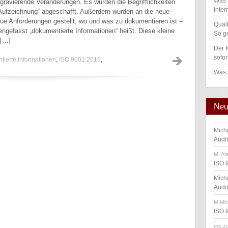
Was 
 gravierende Veränderungen. Es wurden die Begrifflichkeiten
inter
Aufzeichnung“ abgeschafft. Außerdem wurden an die neue
e Anforderungen gestellt, wo und was zu dokumentieren ist –
Qual
efasst „dokumentierte Informationen“ heißt. Diese kleine
So ge
 […]
Der K
sofor
tierte Informationen
,
ISO 9001:2015
,
Was 
Neu
Mich
Audi
M. Al
ISO 
Mich
Audi
M.Mir
ISO 
mo
z