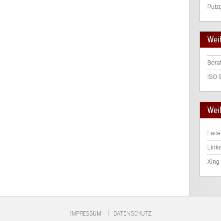
Putz
Wei
Bera
ISO 
Weit
Face
Linke
Xing 
IMPRESSUM
DATENSCHUTZ