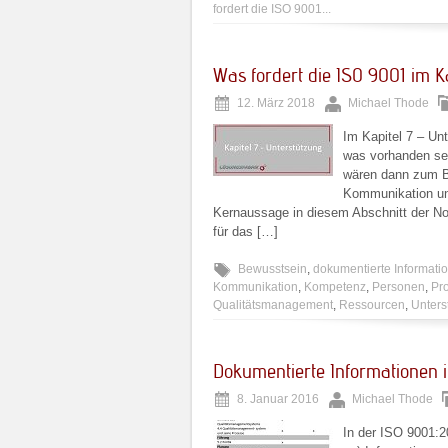
fordert die ISO 9001...
Was fordert die ISO 9001 im K
12. März 2018
Michael Thode
Im Kapitel 7 – Un
was vorhanden se
wären dann zum B
Kommunikation un
Kernaussage in diesem Abschnitt der No
für das […]
Bewusstsein
,
dokumentierte Informati
Kommunikation
,
Kompetenz
,
Personen
,
Pr
Qualitätsmanagement
,
Ressourcen
,
Unters
Dokumentierte Informationen 
8. Januar 2016
Michael Thode
In der ISO 9001:2