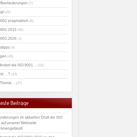
iffserläuterungen
(7)
agt
(26)
9001 pragmatisch
(8)
9001:2015
(85)
9001:2026
(1)
stipps
(4)
agen
(45)
fordert die ISO 9001…
(15)
ist …?
(43)
 Thema…
(27)
este Beiträge
Änderungen im aktuellen Draft der ISO
 auf unserer Webseite
mmengefasst!