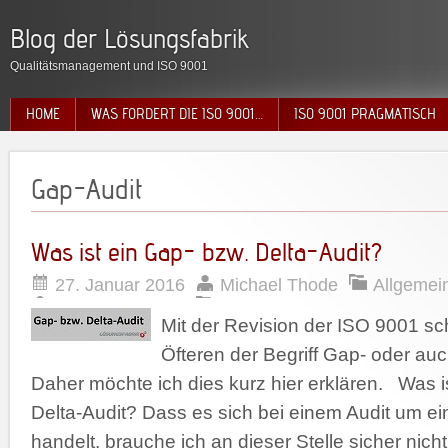
Blog der Lösungsfabrik
Qualitätsmanagement und ISO 9001
HOME
WAS FORDERT DIE ISO 9001…
ISO 9001 PRAGMATISCH
Gap-Audit
Was ist ein Gap- bzw. Delta-Audit?
27. Januar 2016
Michael Thode
Allgemei
Mit der Revision der ISO 9001 sch
Öfteren der Begriff Gap- oder au
Daher möchte ich dies kurz hier erklären. Was i
Delta-Audit? Dass es sich bei einem Audit um e
handelt, brauche ich an dieser Stelle sicher nich