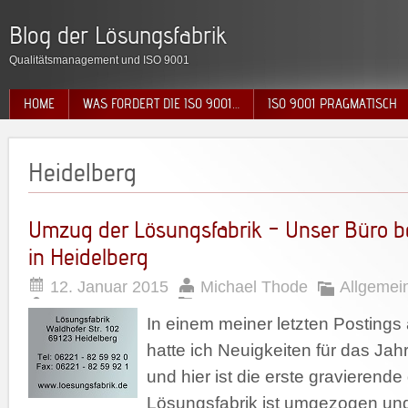
Blog der Lösungsfabrik
Qualitätsmanagement und ISO 9001
HOME
WAS FORDERT DIE ISO 9001…
ISO 9001 PRAGMATISCH
Heidelberg
Umzug der Lösungsfabrik – Unser Büro bef
in Heidelberg
12. Januar 2015
Michael Thode
Allgemei
In einem meiner letzten Postings
hatte ich Neuigkeiten für das Ja
und hier ist die erste gravierende
Lösungsfabrik ist umgezogen und 