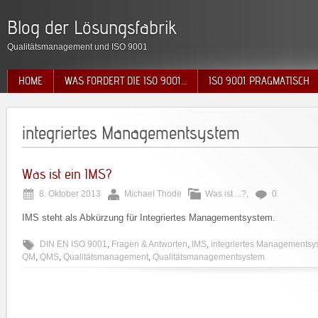
Blog der Lösungsfabrik
Qualitätsmanagement und ISO 9001
HOME
WAS FORDERT DIE ISO 9001…
ISO 9001 PRAGMATISCH
integriertes Managementsystem
Was ist ein IMS?
8. Oktober 2013
Michael Thode
Was ist ...?
,
0
IMS steht als Abkürzung für Integriertes Managementsystem.
DIN EN ISO 9001
,
Fragen & Antworten
,
IMS
,
integriertes Managementsy
QM
,
QMS
,
Qualitätsmanagement
,
Qualitätsmanagementsystem