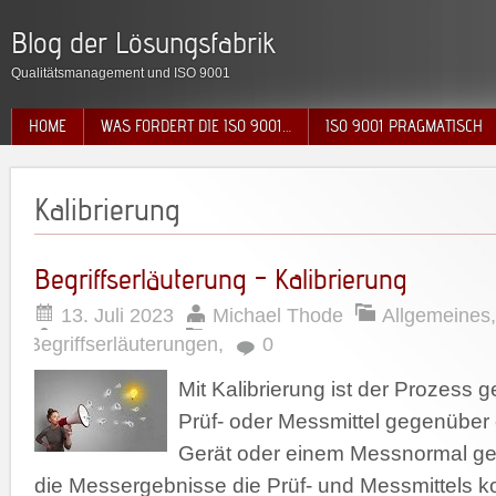
Blog der Lösungsfabrik
Qualitätsmanagement und ISO 9001
HOME
WAS FORDERT DIE ISO 9001…
ISO 9001 PRAGMATISCH
Kalibrierung
Begriffserläuterung – Kalibrierung
13. Juli 2023
Michael Thode
Allgemeines
,
Begriffserläuterungen
,
0
Mit Kalibrierung ist der Prozess 
Prüf- oder Messmittel gegenüber
Gerät oder einem Messnormal gepr
die Messergebnisse die Prüf- und Messmittels k