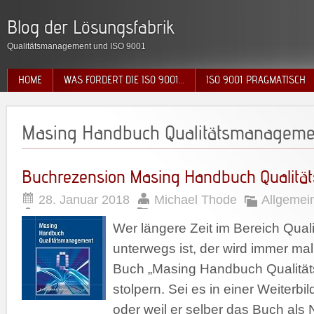
Blog der Lösungsfabrik
Qualitätsmanagement und ISO 9001
HOME
WAS FORDERT DIE ISO 9001…
ISO 9001 PRAGMATISCH
Masing Handbuch Qualitätsmanageme
Buchrezension Masing Handbuch Qualit
28. Januar 2018
Michael Thode
Allgemei
Wer längere Zeit im Bereich Qua
unterwegs ist, der wird immer ma
Buch „Masing Handbuch Qualitä
stolpern. Sei es in einer Weiterbi
oder weil er selber das Buch al