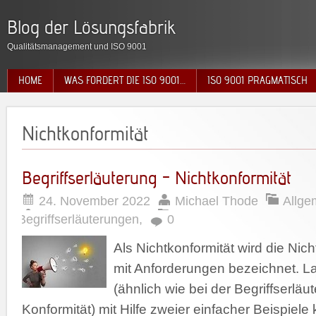
Blog der Lösungsfabrik
Qualitätsmanagement und ISO 9001
HOME
WAS FORDERT DIE ISO 9001…
ISO 9001 PRAGMATISCH
Nichtkonformität
Begriffserläuterung – Nichtkonformität
24. November 2022
Michael Thode
Allge
Begriffserläuterungen
,
0
Als Nichtkonformität wird die Ni
mit Anforderungen bezeichnet. L
(ähnlich wie bei der Begriffserläu
Konformität) mit Hilfe zweier einfacher Beispiele k