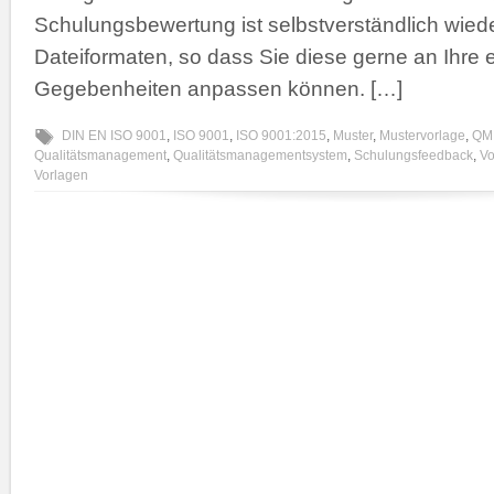
Schulungsbewertung ist selbstverständlich wiede
Dateiformaten, so dass Sie diese gerne an Ihre 
Gegebenheiten anpassen können. […]
DIN EN ISO 9001
,
ISO 9001
,
ISO 9001:2015
,
Muster
,
Mustervorlage
,
QM
Qualitätsmanagement
,
Qualitätsmanagementsystem
,
Schulungsfeedback
,
Vo
Vorlagen