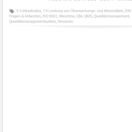
6.3 Infrastruktur
,
7.6 Lenkung von Überwachungs- und Messmitteln
,
DIN
Fragen & Antworten
,
ISO 9001
,
Maschine
,
QM
,
QMS
,
Qualitätsmanagement
,
Qualitätsmanagementsystem
,
Sensoren