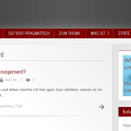
ISO 9001 PRAGMATISCH
ZUM THEMA..
WAS IST…?
ZITATE
nt
Management?
Was ist ...?
,
0
und daher möchte ich hier ganz kurz erklären, worum es im
t.
nagement
,
TQM
Kat
Allg