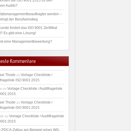
fordert die ISO 9001:2015 zu den
nen Audits?
itätsmanagementbeauftragter werden –
lingt der Berufseinstieg
unde fordert das ISO 9001 Zertifikat
t? Es gibt eine Lösung!
ist eine Managementbewertung?
este Kommentare
ael Thode
Vorlage Checkliste /
zu
tfrageliste ISO 9001:2015
Vorlage Checkliste / Auditfrageliste
an
zu
9001:2015
ael Thode
Vorlage Checkliste /
zu
tfrageliste ISO 9001:2015
Vorlage Checkliste / Auditfrageliste
nic
zu
9001:2015
PDCA-Zyklus am Beispiel eines WG-
u