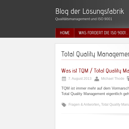
Blog der Lösungsfabrik
Qualitätsmanagement und ISO 9001
HOME
WAS FORDERT DIE ISO 9001…
Total Quality Manageme
Was ist TQM / Total Quality 
7. August 2013
Michael Thode
TQM ist immer mehr auf dem Vormarsch 
Total Quality Management eigentlich geh
Fragen & Antworten
,
Total Quality Ma