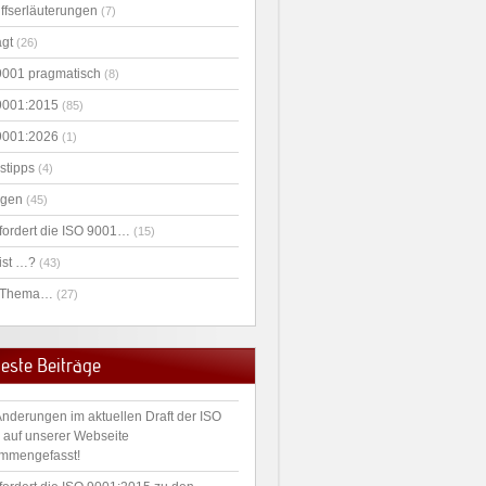
iffserläuterungen
(7)
agt
(26)
9001 pragmatisch
(8)
9001:2015
(85)
9001:2026
(1)
stipps
(4)
agen
(45)
fordert die ISO 9001…
(15)
ist …?
(43)
 Thema…
(27)
este Beiträge
Änderungen im aktuellen Draft der ISO
 auf unserer Webseite
mmengefasst!