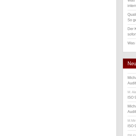
Was 
inter
Qual
So ge
Der K
sofor
Was 
Neu
Mich
Audi
M. Al
ISO 
Mich
Audi
M.Mir
ISO 
mo
z