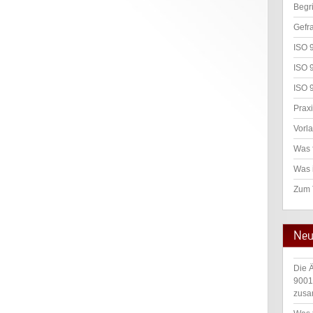
Begr
Gefr
ISO 
ISO 
ISO 
Praxi
Vorl
Was 
Was 
Zum
Neu
Die 
9001
zusa