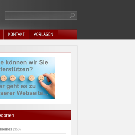
KONTAKT
VORLAGEN
egorien
emeines
(350)