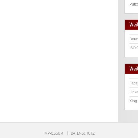
Putz
Wei
Bera
ISO 
Weit
Face
Linke
Xing 
IMPRESSUM
DATENSCHUTZ