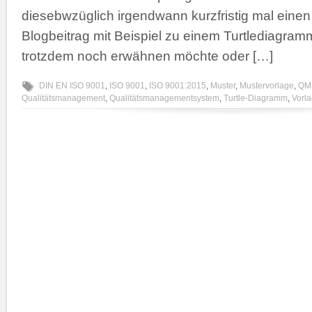
diesebwzüglich irgendwann kurzfristig mal einen
Blogbeitrag mit Beispiel zu einem Turtlediagram
trotzdem noch erwähnen möchte oder […]
DIN EN ISO 9001
,
ISO 9001
,
ISO 9001:2015
,
Muster
,
Mustervorlage
,
QM
Qualitätsmanagement
,
Qualitätsmanagementsystem
,
Turtle-Diagramm
,
Vorl