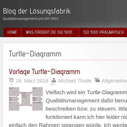
Blog der Lösungsfabrik
Qualitätsmanagement und ISO 9001
HOME
WAS FORDERT DIE ISO 9001…
ISO 9001 PRAGMATISCH
Turtle-Diagramm
Vorlage Turtle-Diagramm
26. März 2018
Michael Thode
Allgemeine
Vielfach wird ein Turtle-Diagramm
Qualitätsmanagement dafür benu
beschreiben bzw. zu steuern. Wi
funktioniert kann ich hier leider ni
einfach den Rahmen sprengen würde. Ich werde