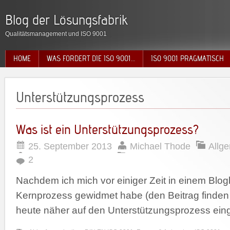
Blog der Lösungsfabrik
Qualitätsmanagement und ISO 9001
HOME
WAS FORDERT DIE ISO 9001…
ISO 9001 PRAGMATISCH
Unterstützungsprozess
Was ist ein Unterstützungsprozess?
25. September 2013
Michael Thode
Allg
2
Nachdem ich mich vor einiger Zeit in einem Blo
Kernprozess gewidmet habe (den Beitrag finden 
heute näher auf den Unterstützungsprozess ein