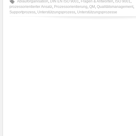
Ablauforganisation
,
DIN EN ISO 9001
,
Fragen & Antworten
,
ISO 9001
,
prozessorientierter Ansatz
,
Prozessorientierung
,
QM
,
Qualitätsmanagement
,
Supportprozess
,
Unterstützungsprozess
,
Unterstützungsprozesse