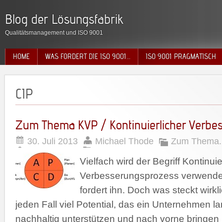
Blog der Lösungsfabrik
Qualitätsmanagement und ISO 9001
HOME
WAS FORDERT DIE ISO 9001…
ISO 9001 PRAGMATISCH
CIP
Zum Thema KVP / Kontinuierlicher Verbe
30. Juli 2013
Michael Thode
Zum Thema..
Vielfach wird der Begriff Kontinuie
Verbesserungsprozess verwendet
fordert ihn. Doch was steckt wirkl
jeden Fall viel Potential, das ein Unternehmen la
nachhaltig unterstützen und nach vorne bringe