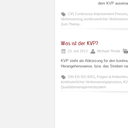
dem KVP auseinan
CIP
,
Continuous Improvement Precess
Verbesserung
,
kontinuierlicher Verbesser
Zum Thema...
Was ist der KVP?
23. Juli 2013
Michael Thode
KVP steht als Abkürzung für den kontinu
Herangehensweise, bzw. das Streben nac
DIN EN ISO 9001
,
Fragen & Antworten
kontinuierlicher Verbesserungsprozess
,
KV
Qualitätsmanagementsystem