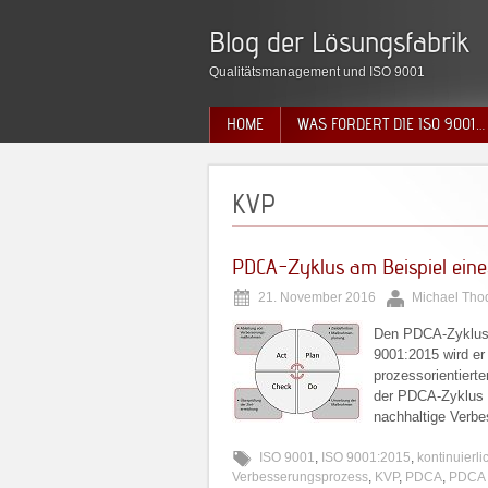
Blog der Lösungsfabrik
Qualitätsmanagement und ISO 9001
HOME
WAS FORDERT DIE ISO 9001…
KVP
PDCA-Zyklus am Beispiel ein
21. November 2016
Michael Tho
Den PDCA-Zyklus t
9001:2015 wird er
prozessorientiert
der PDCA-Zyklus g
nachhaltige Verbe
ISO 9001
,
ISO 9001:2015
,
kontinuierl
Verbesserungsprozess
,
KVP
,
PDCA
,
PDCA 