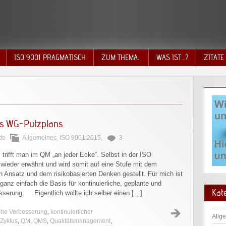
ISO 9001 PRAGMATISCH
ZUM THEMA..
WAS IST…?
ZITATE
es WG-Putzplans
de
Allgemeines
,
ISO 9001:2015
,
3
rifft man im QM „an jeder Ecke“. Selbst in der ISO
 wieder erwähnt und wird somit auf eine Stufe mit dem
en Ansatz und dem risikobasierten Denken gestellt. Für mich ist
anz einfach die Basis für kontinuierliche, geplante und
Kat
sserung. Eigentlich wollte ich selber einen […]
iche Verbesserung
,
kontinuierlicher
Allg
Zyklus
,
QM
,
QMS
,
Qualitätsmanagement
,