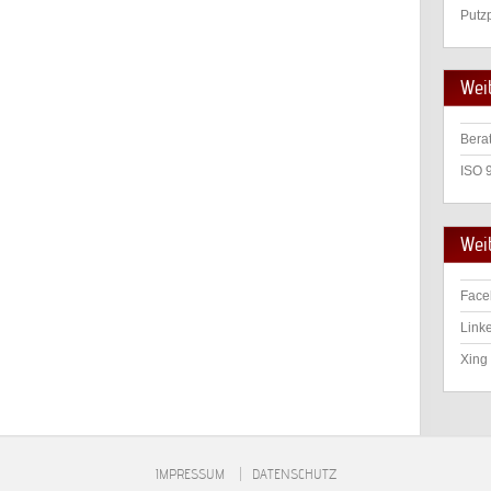
Putz
Wei
Bera
ISO 
Weit
Face
Linke
Xing 
IMPRESSUM
DATENSCHUTZ