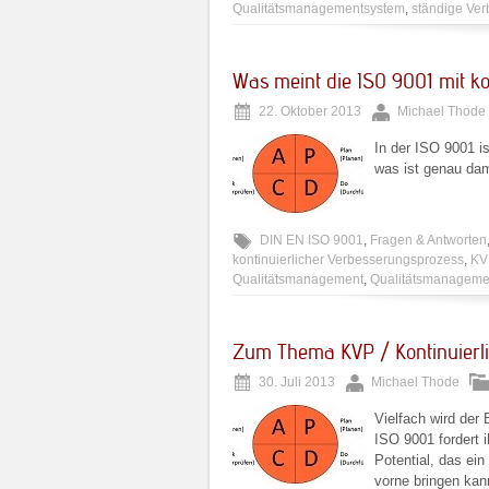
Qualitätsmanagementsystem
,
ständige Ve
Was meint die ISO 9001 mit ko
22. Oktober 2013
Michael Thode
In der ISO 9001 i
was ist genau da
DIN EN ISO 9001
,
Fragen & Antworten
kontinuierlicher Verbesserungsprozess
,
KV
Qualitätsmanagement
,
Qualitätsmanageme
Zum Thema KVP / Kontinuierl
30. Juli 2013
Michael Thode
Vielfach wird der 
ISO 9001 fordert i
Potential, das ei
vorne bringen kan