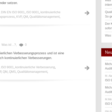
Was 
der setzen.
inter
Qual
,
DIN EN ISO 9001
,
ISO 9001
,
kontinuierliche
So ge
ungsprozess
,
KVP
,
QM
,
Qualitätsmanagement
,
Der K
sofor
Was 
Was ist ...?
,
0
Neu
ierlichen Verbesserungsprozess und ist eine
h kontinuierlichen Verbesserungen.
Mich
,
ISO 9001
,
kontinuierliche Verbesserung
,
Audi
P
,
QM
,
QMS
,
Qualitätsmanagement
,
M. Al
ISO 
Mich
Audi
M.Mir
ISO 
mo
z