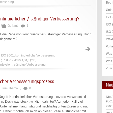
rbesserung
Begr
Gefr
ISO 
ntinuierlicher / ständiger Verbesserung?
ISO 
Gefragt
,
1
ISO 
st die Rede von kontinuierlicher / ständiger Verbesserung. Doch
mit gemeint?
Praxi
Vorl
Was 
,
ISO 9001
,
kontinuierliche Verbesserung
,
P
,
PDCA Zyklus
,
QM
,
QMS
,
Was 
ntsystem
,
ständige Verbesserung
Zum
icher Verbesserungsprozess
Neu
Zum Thema...
,
0
Begriff Kontinuierlicher Verbesserungsprozess verwendet, die
Die 
hn. Doch was steckt wirklich dahinter? Auf jeden Fall viel
9001
zusa
n Unternehmen langfristig und nachhaltig unterstützen und nach
n. Daher möchte ich mich an dieser Stelle ausführlicher mit