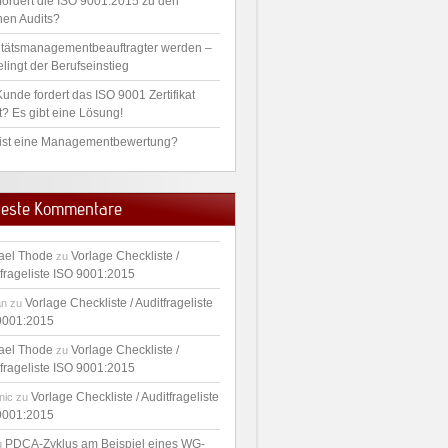
fordert die ISO 9001:2015 zu den
nen Audits?
itätsmanagementbeauftragter werden –
lingt der Berufseinstieg
unde fordert das ISO 9001 Zertifikat
t? Es gibt eine Lösung!
ist eine Managementbewertung?
este Kommentare
ael Thode
Vorlage Checkliste /
zu
tfrageliste ISO 9001:2015
Vorlage Checkliste / Auditfrageliste
an
zu
9001:2015
ael Thode
Vorlage Checkliste /
zu
tfrageliste ISO 9001:2015
Vorlage Checkliste / Auditfrageliste
nic
zu
9001:2015
PDCA-Zyklus am Beispiel eines WG-
u