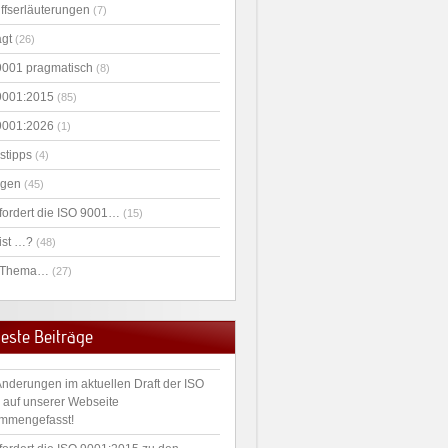
iffserläuterungen
(7)
agt
(26)
9001 pragmatisch
(8)
9001:2015
(85)
9001:2026
(1)
stipps
(4)
agen
(45)
fordert die ISO 9001…
(15)
ist …?
(48)
 Thema…
(27)
este Beiträge
Änderungen im aktuellen Draft der ISO
 auf unserer Webseite
mmengefasst!