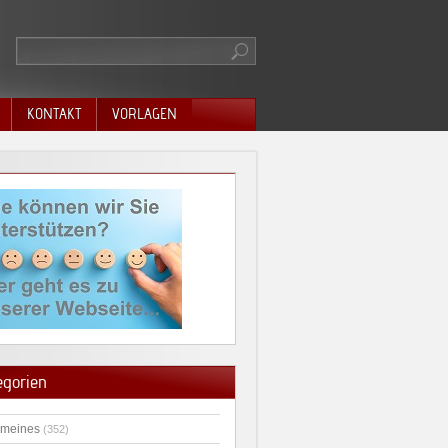
KONTAKT
VORLAGEN
egorien
emeines
(352)