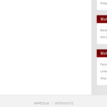
Putz
Wei
Bera
ISO 
Weit
Face
Linke
Xing 
IMPRESSUM
DATENSCHUTZ