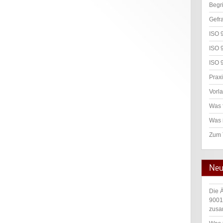
Begr
Gefr
ISO 
ISO 
ISO 
Praxi
Vorl
Was 
Was 
Zum
Neu
Die 
9001
zusa