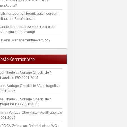
fordert die ISO 9001:2015 zu den
nen Audits?
itätsmanagementbeauftragter werden –
lingt der Berufseinstieg
unde fordert das ISO 9001 Zertifikat
t? Es gibt eine Lösung!
ist eine Managementbewertung?
este Kommentare
ael Thode
Vorlage Checkliste /
zu
tfrageliste ISO 9001:2015
Vorlage Checkliste / Auditfrageliste
an
zu
9001:2015
ael Thode
Vorlage Checkliste /
zu
tfrageliste ISO 9001:2015
Vorlage Checkliste / Auditfrageliste
nic
zu
9001:2015
PDCA-Zyklus am Beispiel eines WG-
u