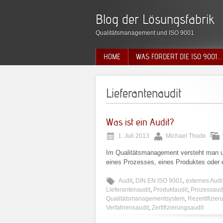
Blog der Lösungsfabrik
Qualitätsmanagement und ISO 9001
HOME
WAS FORDERT DIE ISO 9001…
Lieferantenaudit
Was ist ein Audit?
1. Juli 2013
Michael Thode
Im Qualitätsmanagement versteht man un
eines Prozesses, eines Produktes oder
Audit
,
DIN EN ISO 9001
,
externes Audi
Lieferantenaudit
,
Produktaudit
,
Prozessaud
Qualitätsmanagementsystem
,
Rezertifizier
Verfahrensaudit
,
Zertifizierungsaudit