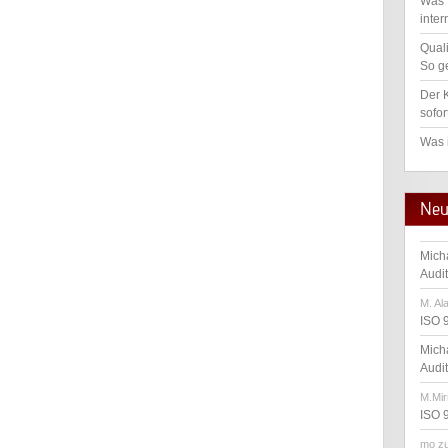
Was 
inter
Qual
So ge
Der K
sofor
Was 
Neu
Mich
Audi
M. Al
ISO 
Mich
Audi
M.Mir
ISO 
mo
z