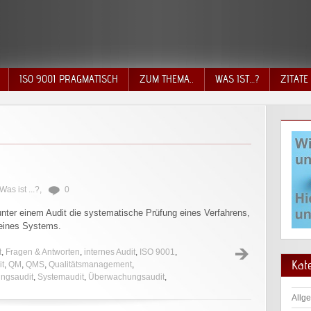
ISO 9001 PRAGMATISCH
ZUM THEMA..
WAS IST…?
ZITATE
Was ist ...?
,
0
ter einem Audit die systematische Prüfung eines Verfahrens,
 eines Systems.
t
,
Fragen & Antworten
,
internes Audit
,
ISO 9001
,
Kat
it
,
QM
,
QMS
,
Qualitätsmanagement
,
ungsaudit
,
Systemaudit
,
Überwachungsaudit
,
Allg