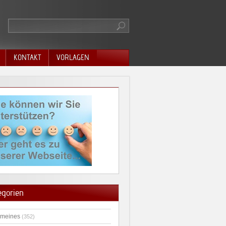
KONTAKT
VORLAGEN
egorien
emeines
(352)