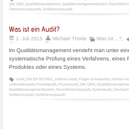
QM
,
QMS
,
Qualitätsmanagement
,
Qualitätsmanagementsystem
,
Rezertifizie
Überwachungsaudit
,
Zertifizierungsaudit
Was ist ein Audit?
1. Juli 2013
Michael Thode
Was ist ...?
,
Im Qualitätsmanagement versteht man unter ein
systematische Prüfung eines Verfahrens, eines 
Produktes oder eines Systems.
Audit
,
DIN EN ISO 9001
,
externes Audit
,
Fragen & Antworten
,
internes Au
Lieferantenaudit
,
Produktaudit
,
Prozessaudit
,
QM
,
QMS
,
Qualitätsmanageme
Qualitätsmanagementsystem
,
Rezertifizierungsaudit
,
Systemaudit
,
Überwach
Verfahrensaudit
,
Zertifizierungsaudit